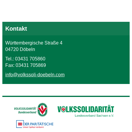
Kontakt
Württembergische Straße 4
04720 Döbeln
Tel.: 03431 705860
Fax: 03431 705869
info@volkssoli-doebeln.com